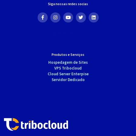
Siga nossas redes socias
Comunidade e ferramentas
Pedido
Peça agora
Peça um servidor dedicado
Renove suas soluções
Crie a sua conta aqui
Produtos e Serviços
Hospedagem de Sites
VPS Tribocloud
Cloud Server Enterpise
Servidor Dedicado
Notícias
Todas as notícias
Experiência do ecossistema