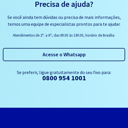
Precisa de ajuda?
Se você ainda tem dúvidas ou precisa de mais informações,
temos uma equipe de especialistas prontos para te ajudar.
a
a
Atendimentos de 2
. a 6
, das 8h30 às 18h30, horário de Brasília.
Acesse o Whatsapp
Se preferir, ligue gratuitamente do seu fixo para:
0800 954 1001
Gerente
Programa de Parceria
Marketplace
Cloud
Comunidade
API
Redes
Data center
Centro de documentação
Status do Serviço
Contato de domínio
Denunciar absuo